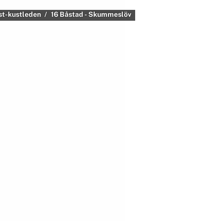
st-kustleden
16 Båstad - Skummeslöv