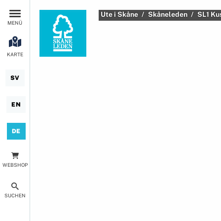
Ute i Skåne
Skåneleden
SL1 Ku
MENÜ
KARTE
SV
EN
DE
WEBSHOP
SUCHEN