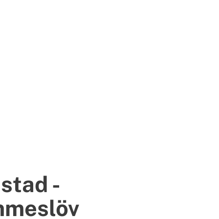
stad -
meslöv