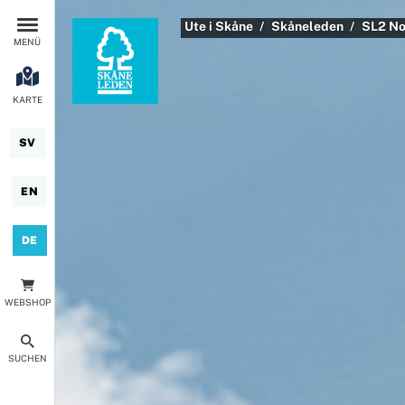
Ute i Skåne
Skåneleden
SL2 No
MENÜ
KARTE
SV
EN
DE
WEBSHOP
SUCHEN