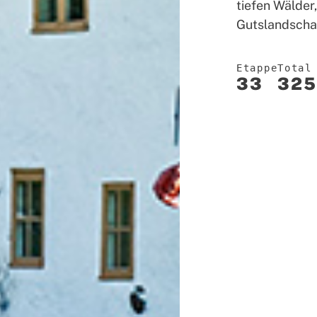
tiefen Wälder
Gutslandscha
Etappe
Total
33
325