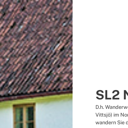
SL2 
D.h. Wanderwe
Vittsjö) im N
wandern Sie d