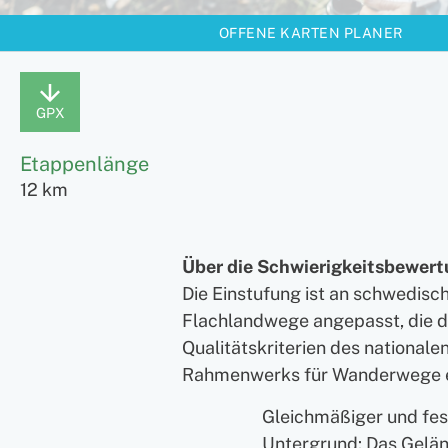
OFFENE KARTEN PLANER
GPX
Etappenlänge
12 km
Über die Schwierigkeitsbewer
Die Einstufung ist an schwedisc
Flachlandwege angepasst, die 
Qualitätskriterien des nationale
Rahmenwerks für Wanderwege 
Gleichmäßiger und fes
Untergrund: Das Gelän