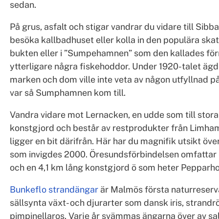
sedan.
På grus, asfalt och stigar vandrar du vidare till Sibb
besöka kallbadhuset eller kolla in den populära skate
bukten eller i ”Sumpehamnen” som den kallades förr
ytterligare några fiskehoddor. Under 1920-talet ä
marken och dom ville inte veta av någon utfyllnad på
var så Sumphamnen kom till.
Vandra vidare mot Lernacken, en udde som till stora
konstgjord och består av restprodukter från Limha
ligger en bit därifrån. Här har du magnifik utsikt ö
som invigdes 2000. Öresundsförbindelsen omfattar 
och en 4,1 km lång konstgjord ö som heter Pepparh
Bunkeflo strandängar
är Malmös första naturreserva
sällsynta växt- och djurarter som dansk iris, strand
pimpinellaros. Varje år svämmas ängarna över av salt