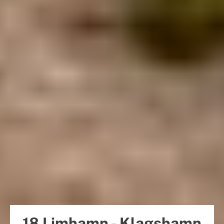
18 Limhamn - Klagshamn