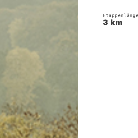
Etappenläng
3 km