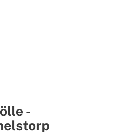
lle -
elstorp