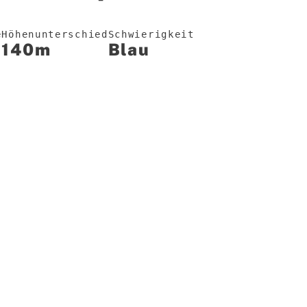
e
Höhenunterschied
Schwierigkeit
140m
Blau