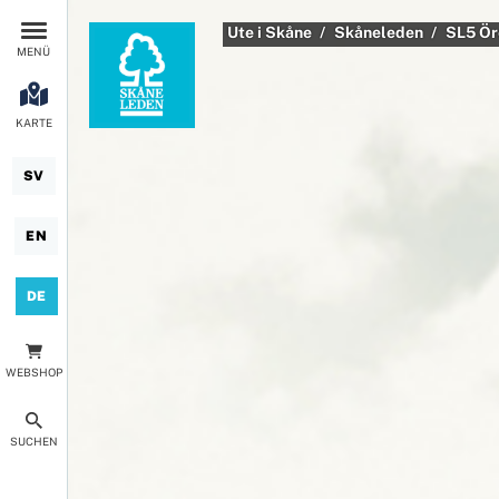
Ute i Skåne
Skåneleden
SL5 Ör
MENÜ
KARTE
SV
EN
DE
WEBSHOP
SUCHEN