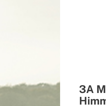
3A Mö
Himm