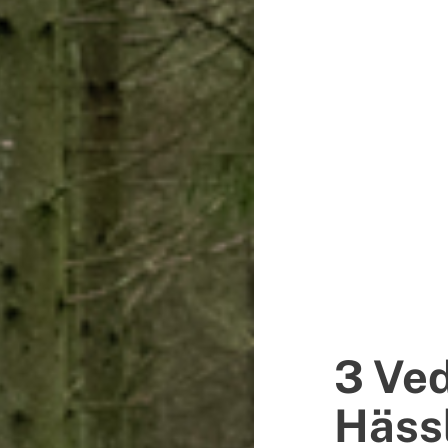
3 Ve
Häss