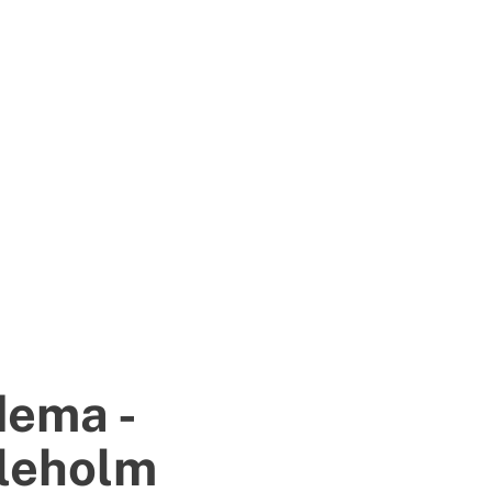
dema -
leholm