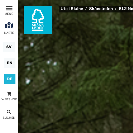
Ute i Skåne
Skåneleden
SL2 No
MENÜ
KARTE
SV
EN
DE
WEBSHOP
SUCHEN