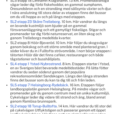
SL5 etapp 18 Limhamn-Klagshamn.
13 km. Promenadvänliga
vägar leder dig förbi fiskehoddor, en gammal sumphamn,
Öresundsbron och en strandäng med sällsynta växter och djur.
I nära anslutning till stora delar av etappen finns det bussar
om du vill hoppa av och på längs med etappen.
SL2 etapp 23 Skåre-Trelleborg.
10 km. Här vandrar du längs
en levande kustmiljö som bjuder på en gammal
försvarsanläggning och ett gemytligt fiskeläge. Stigar och
promenader tar dig förbi naturreservat, en liten skog och
genom Trelleborgs medeltida kvarter.
SL2 etapp 8 Höör-Bjeveröd.
10 km. Här följer du skogsvägar
genom bokskog och ett större område med planterad gran. I
söder kliver du in i Fulltofta strövområde. I norr börjar etappen i
tätorten Höör där det finns caféer, restauranger och både
tågstationer och busshållplats.
SL4 etapp 1 Ystad-Nybrostrand.
8 km.
Etappen startar i Ystad,
en av Sveriges bäst bevarade medeltidsstäder. På lätta fötter
vandrar du sedan söderut genom det populära
rekreationsområdet Sandskogen. Längs den långa stranden
finns det bussar som du kan ta dig till och från leden.
SL5 etapp 7 Helsingborg-Rydebäck
. 16 km. Etappen följer
landborgsplatån genom Helsingborg. På mindre vägar och
promenader går du genom centrum med sin unika kulturmiljö.
Cykelvägar leder dig vidare till strand och äng, bland annat
genom Ramlösa brunnspark.
SL2 etapp 18 Torup-Bulltofta
. 14 km. Här vandrar du till stor del
på cykelvägen Utflyktstigen och passerar genom ett öppet