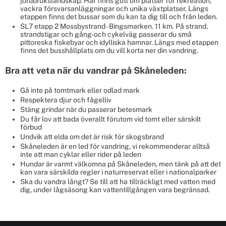
jordbrukslandskap. Här finns gott om platser för rekreation,
vackra försvarsanläggningar och unika växtplatser. Längs
etappen finns det bussar som du kan ta dig till och från leden.
SL7 etapp 2 Mossbystrand - Bingsmarken
. 11 km. På strand,
strandstigar och gång-och cykelväg passerar du små
pittoreska fiskebyar och idylliska hamnar. Längs med etappen
finns det busshållplats om du vill korta ner din vandring.
Bra att veta när du vandrar på Skåneleden:
Gå inte på tomtmark eller odlad mark
Respektera djur och fågelliv
Stäng grindar när du passerar betesmark
Du får lov att bada överallt förutom vid tomt eller särskilt
förbud
Undvik att elda om det är risk för skogsbrand
Skåneleden är en led för vandring, vi rekommenderar alltså
inte att man cyklar eller rider på leden
Hundar är varmt välkomna på Skåneleden, men tänk på att det
kan vara särskilda regler i naturreservat eller i nationalparker
Ska du vandra långt? Se till att ha tillräckligt med vatten med
dig, under lågsäsong kan vattentillgången vara begränsad.