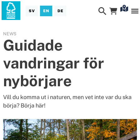
SV
EN
DE
NEWS
Guidade
vandringar för
nybörjare
Vill du komma ut i naturen, men vet inte var du ska
börja? Börja här!