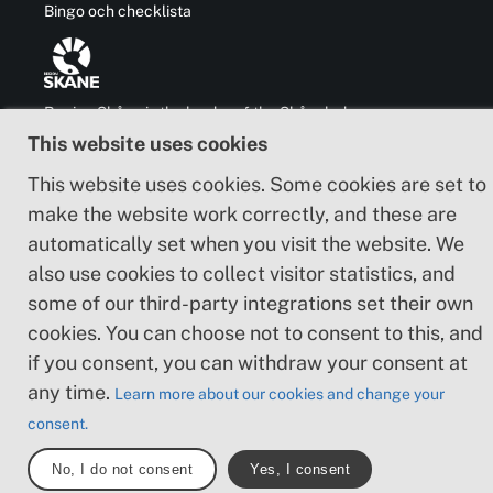
Bingo och checklista
Region Skåne is the leader of the Skåneleden
trail and is also responsible for the
This website uses cookies
development of business, communication,
culture and cooperation with other regions in
This website uses cookies. Some cookies are set to
and outside Sweden.
make the website work correctly, and these are
automatically set when you visit the website. We
also use cookies to collect visitor statistics, and
some of our third-party integrations set their own
About the website
cookies. You can choose not to consent to this, and
if you consent, you can withdraw your consent at
Adapt
any time.
Learn more about our cookies and change your
Cookie policy
consent.
No, I do not consent
Yes, I consent