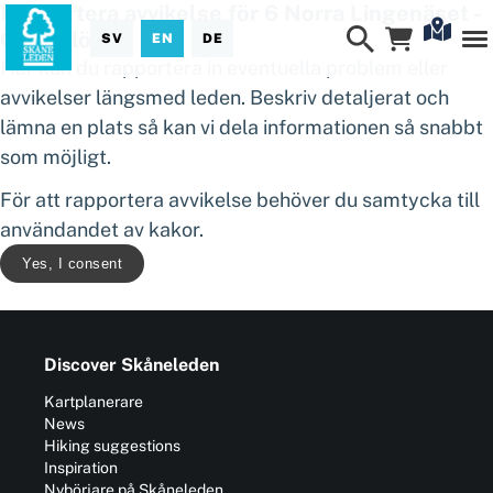
Rapportera avvikelse för 6 Norra Lingenäset -
Österslöv
SV
EN
DE
Här kan du rapportera in eventuella problem eller
avvikelser längsmed leden. Beskriv detaljerat och
lämna en plats så kan vi dela informationen så snabbt
som möjligt.
För att rapportera avvikelse behöver du samtycka till
användandet av kakor.
Yes, I consent
Discover Skåneleden
Kartplanerare
News
Hiking suggestions
Inspiration
Nybörjare på Skåneleden