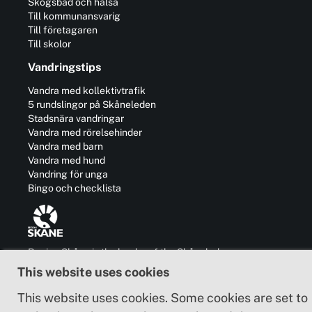
Skogsbad och hälsa
Till kommunansvarig
Till företagaren
Till skolor
Vandringstips
Vandra med kollektivtrafik
5 rundslingor på Skåneleden
Stadsnära vandringar
Vandra med rörelsehinder
Vandra med barn
Vandra med hund
Vandring för unga
Bingo och checklista
Region Skåne is the leader of the Skåneleden
trail and is also responsible for the
This website uses cookies
development of business, communication,
culture and cooperation with other regions in
This website uses cookies. Some cookies are set to
and outside Sweden.