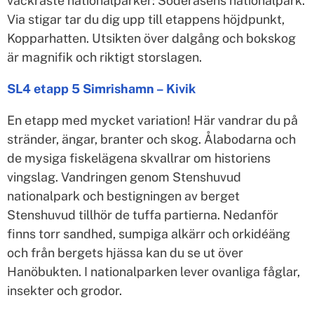
vackraste nationalparker: Söderåsens nationalpark.
Via stigar tar du dig upp till etappens höjdpunkt,
Kopparhatten. Utsikten över dalgång och bokskog
är magnifik och riktigt storslagen.
SL4 etapp 5 Simrishamn – Kivik
En etapp med mycket variation! Här vandrar du på
stränder, ängar, branter och skog. Ålabodarna och
de mysiga fiskelägena skvallrar om historiens
vingslag. Vandringen genom Stenshuvud
nationalpark och bestigningen av berget
Stenshuvud tillhör de tuffa partierna. Nedanför
finns torr sandhed, sumpiga alkärr och orkidéäng
och från bergets hjässa kan du se ut över
Hanöbukten. I nationalparken lever ovanliga fåglar,
insekter och grodor.