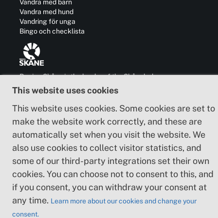
Vandra med barn
Vandra med hund
Vandring för unga
Bingo och checklista
Region Skåne is the leader of the Skåneleden
trail and is also responsible for the
This website uses cookies
development of business, communication,
culture and cooperation with other regions in
This website uses cookies. Some cookies are set to
and outside Sweden.
make the website work correctly, and these are
automatically set when you visit the website. We
also use cookies to collect visitor statistics, and
some of our third-party integrations set their own
About the website
cookies. You can choose not to consent to this, and
if you consent, you can withdraw your consent at
Adapt
any time.
Learn more about our cookies and change your
Cookie policy
consent.