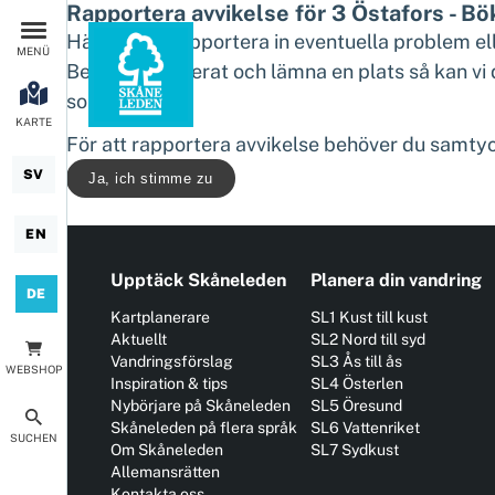
Rapportera avvikelse för 3 Östafors - B
Här kan du rapportera in eventuella problem el
MENÜ
Beskriv detaljerat och lämna en plats så kan vi
som möjligt.
KARTE
För att rapportera avvikelse behöver du samtyc
SV
Ja, ich stimme zu
EN
Upptäck Skåneleden
Planera din vandring
DE
Kartplanerare
SL1 Kust till kust
Aktuellt
SL2 Nord till syd
Vandringsförslag
SL3 Ås till ås
WEBSHOP
Inspiration & tips
SL4 Österlen
Nybörjare på Skåneleden
SL5 Öresund
Skåneleden på flera språk
SL6 Vattenriket
SUCHEN
Om Skåneleden
SL7 Sydkust
Allemansrätten
Kontakta oss