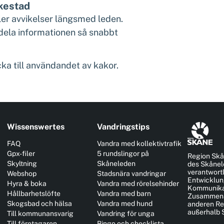
ökestad
ler avvikelser längsmed leden.
 dela informationen så snabbt
ka till användandet av kakor.
Wissenswertes
Vandringstips
FAQ
Vandra med kollektivtrafik
Gpx-filer
5 rundslingor på
Region Skå
Skyltning
Skåneleden
des Skånel
verantwortl
Webshop
Stadsnära vandringar
Entwicklun
Hyra & boka
Vandra med rörelsehinder
Kommunikat
Hållbarhetslöfte
Vandra med barn
Zusammena
Skogsbad och hälsa
Vandra med hund
anderen Re
außerhalb
Till kommunansvarig
Vandring för unga
Till företagaren
Bingo och checklista