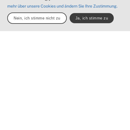
Apelöga
mehr über unsere Cookies und ändern Sie Ihre Zustimmung.
Nein, ich stimme nicht zu
Ja, ich stimme zu
Die Teile des Weges
Der Wanderweg Skåneleden teilt sich auf in sieben
Etappen – ausgehend von Geographie und Charakter
der Natur. Sie haben die Wahl: wandern Sie entlang
der Küste oder im Landesinneren. Erforschen Sie die
Etappe, die Ihnen am meisten zusagt.