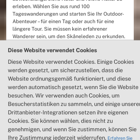
erleben. Wählen Sie aus rund 100
Tageswanderungen und starten Sie Ihr Outdoor-
Abenteuer – für einen Tag oder auch für eine
längere Tour. Sie müssen kein erfahrener
Wanderer sein, um den Skåneleden zu erkunden.
Viele unserer Etappen sind leicht zu gehen,
Diese Website verwendet Cookies
liegen in der Nähe von Bahn- oder Bushaltestellen
und eignen sich perfekt für einen Tagesausflug.
Diese Website verwendet Cookies. Einige Cookies
In unserem Kartentool können Sie nach Länge
werden gesetzt, um sicherzustellen, dass die
und Schwierigkeitsgrad filtern und sehen, wo es
Website ordnungsgemäß funktioniert, und diese
entlang des Weges Wasser, Schutzhütten und
werden automatisch gesetzt, wenn Sie die Website
Einkehrmöglichkeiten gibt. Planen Sie hier Ihr
besuchen. Wir verwenden auch Cookies, um
nächstes großes oder kleines Abenteuer!
Besucherstatistiken zu sammeln, und einige unsere
Drittanbieter-Integrationen setzen ihre eigenen
Weg
Etappe
Total längd
7
148
1600 km
Cookies. Sie können wählen, dies nicht zu
genehmigen, und wenn Sie zustimmen, können Sie
Ihre Zustimmung jederzeit widerrufen.
Erfahren Sie