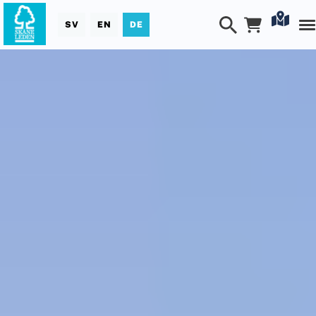
SV
EN
DE